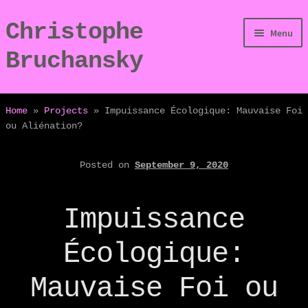
Christophe
Skip
Skip
Menu
to
to
Bruchansky
navigation
content
/Digressions
Home
»
Projects
»
Impuissance Écologique: Mauvaise Foi
ou Aliénation?
/Publications
Posted on
September 9, 2020
/Dev
/Displays
Impuissance
/Bio
Écologique:
Mauvaise Foi ou