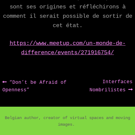
sont ses origines et réfléchirons à
comment il serait possible de sortir de
cet état.
https://www.meetup.com/un-monde-de-
difference/events/271916754/
Post
Previous
Next
Interfaces
“Don’t be Afraid of
post:
post:
Openness”
Nombrilistes
navigation
Belgian author, creator of virtual spaces and moving
images.