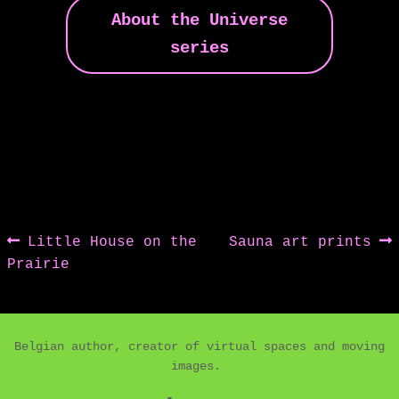
About the Universe
series
Post
Previous
Next
Little House on the
Sauna art prints
post:
post:
Prairie
navigation
Belgian author, creator of virtual spaces and moving
images.