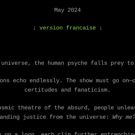
May 2024
↓
version francaise
↓
 universe, the human psyche falls prey to
ons echo endlessly. The show must go on—
certitudes and fanaticism.
osmic theatre of the absurd, people unlea
manding justice from the universe:
Why me
y on a loop, each clip further entrenchin