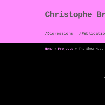
Christophe B
Skip
Skip
to
to
navigation
content
/Digressions
/Publicatio
Home
»
Projects
»
The Show Must 