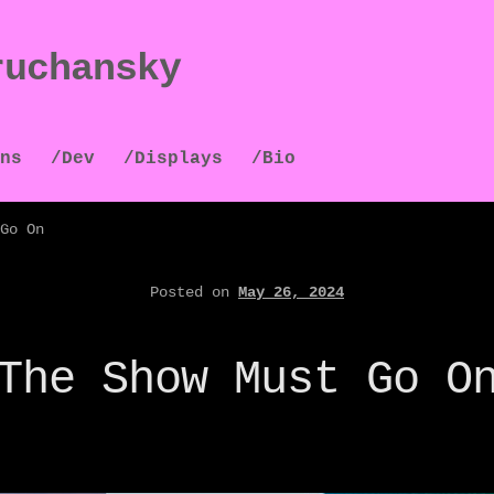
ruchansky
ns
/Dev
/Displays
/Bio
Go On
Posted on
May 26, 2024
The Show Must Go O