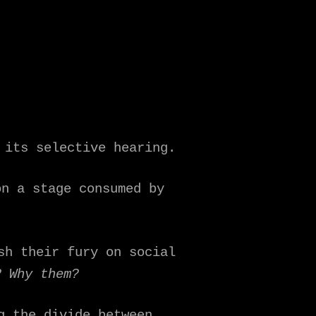
 its selective hearing.
on a stage consumed by
sh their fury on social
? Why them?
g the divide between