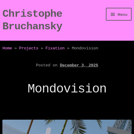
Christophe
Skip
Skip
Menu
to
to
Bruchansky
navigation
content
/Digressions
Home
»
Projects
»
Fixation
»
Mondovision
/Publications
Posted on
December 3, 2025
/Dev
Mondovision
/Displays
/Bio