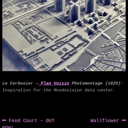
Le Corbusier –
Plan Voisin
Photomontage (1925)
:
Inspiration for the Mondovision data center.
Post
Previous
Next
Food Court – OUT
Wallflower
post:
post:
NOW!